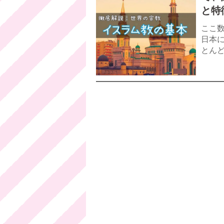
と特
ここ
日本
とん