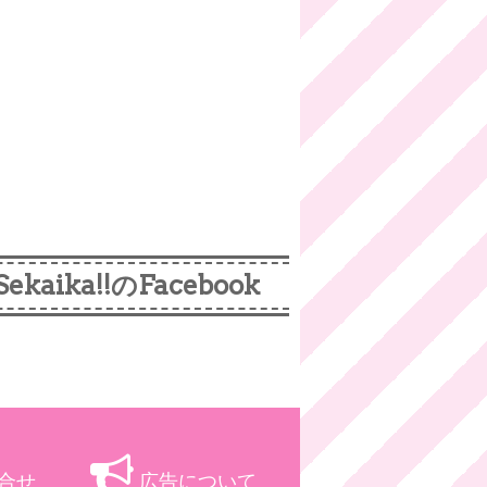
Sekaika!!のFacebook
合せ
広告について