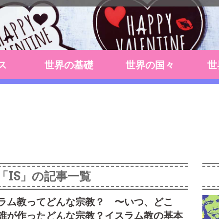
ス
世界の基礎
世界の国々
世
「IS」の記事一覧
ラム教ってどんな宗教？ 〜いつ、どこ
誰が作ったどんな宗教？イスラム教の基本