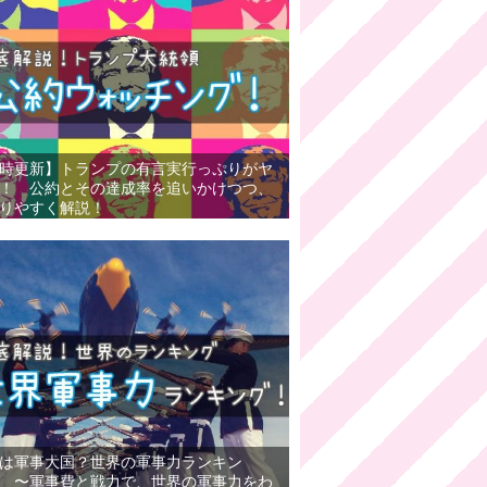
時更新】トランプの有言実行っぷりがヤ
！ 公約とその達成率を追いかけつつ、
りやすく解説！
は軍事大国？世界の軍事力ランキン
 〜軍事費と戦力で、世界の軍事力をわ