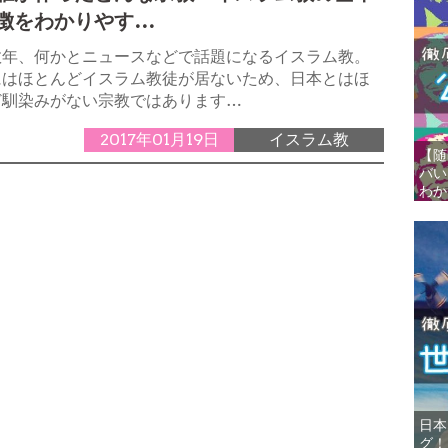
徴をわかりやす…
数年、何かとニュースなどで話題になるイスラム教。
にはほとんどイスラム教徒が居ないため、日本とはほ
ど馴染みがない宗教ではあります…
2017年01月19日
イスラム教
【随
バい
わか
日本
グ！