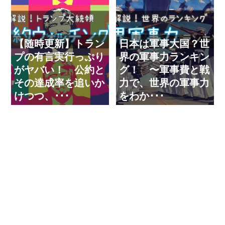
【随時更新】トラン
日本は軍事大国？世
プの有言実行っぷり
界の軍事力ランキン
がヤバい！ 公約と
グ！ 〜軍事費と戦
その達成率を追いか
力で、世界の軍事力
けつつ、･･･
をわか･･･