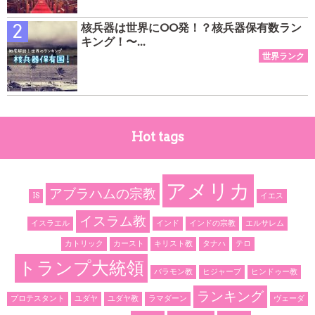
核兵器は世界にOO発！？核兵器保有数ラン
キング！〜...
Hot tags
アメリカ
アブラハムの宗教
IS
イエス
イスラム教
イスラエル
インド
インドの宗教
エルサレム
カトリック
カースト
キリスト教
タナハ
テロ
トランプ大統領
バラモン教
ヒジャーブ
ヒンドゥー教
ランキング
プロテスタント
ユダヤ
ユダヤ教
ラマダーン
ヴェーダ