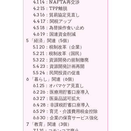
4.1
14：NAFTA再交渉
4.2
15：TPP離脱
4.3
16：貿易協定見直し
4.4
17：関税アップ
4.5
18：為替操作食い止め
4.6
19：国連資金削減
5
「経済」関連（5個）
5.1
20：税制改革（企業）
5.2
21：税制改革（国民）
5.3
22：資源開発の規制撤廃
5.4
23：資源開発計画再開
5.5
24：民間投資の促進
6
「暮らし」関連（6個）
6.1
25：オバマケア見直し
6.2
26：医療用貯蓄口座導入
6.3
27：医薬品認可拡大
6.4
28：非課税貯蓄口座導入
6.5
29：育児・介護費用税金控除
6.6
30：企業の保育サービス強化
7
「教育」関連（3個）
7.1
31：コモンコア廃止