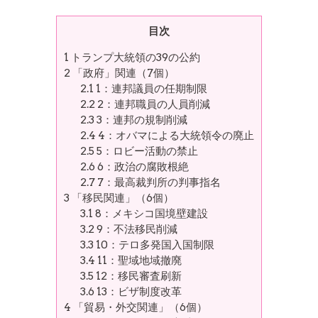
目次
1
トランプ大統領の39の公約
2
「政府」関連（7個）
2.1
1：連邦議員の任期制限
2.2
2：連邦職員の人員削減
2.3
3：連邦の規制削減
2.4
4：オバマによる大統領令の廃止
2.5
5：ロビー活動の禁止
2.6
6：政治の腐敗根絶
2.7
7：最高裁判所の判事指名
3
「移民関連」（6個）
3.1
8：メキシコ国境壁建設
3.2
9：不法移民削減
3.3
10：テロ多発国入国制限
3.4
11：聖域地域撤廃
3.5
12：移民審査刷新
3.6
13：ビザ制度改革
4
「貿易・外交関連」（6個）