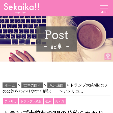
MENU
>
>
>
トランプ大統領の38
ホーム
世界の国々
米州諸国
の公約をわかりやすく解説！ 〜アメリカ…
アメリカ
トランプ大統領
公約
共和党