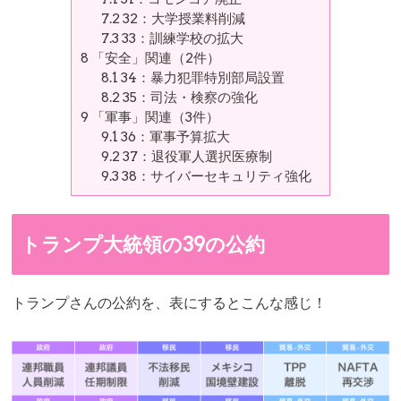
7.2
32：大学授業料削減
7.3
33：訓練学校の拡大
8
「安全」関連（2件）
8.1
34：暴力犯罪特別部局設置
8.2
35：司法・検察の強化
9
「軍事」関連（3件）
9.1
36：軍事予算拡大
9.2
37：退役軍人選択医療制
9.3
38：サイバーセキュリティ強化
トランプ大統領の39の公約
トランプさんの公約を、表にするとこんな感じ！